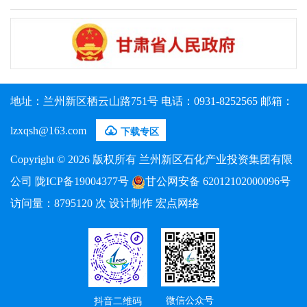
地址：兰州新区栖云山路751号 电话：0931-8252565 邮箱：

lzxqsh@163.com
下载专区
Copyright © 2026 版权所有 兰州新区石化产业投资集团有限
公司
陇ICP备19004377号
甘公网安备 62012102000096号
访问量：
8795120
次 设计制作
宏点网络
微信公众号
抖音二维码