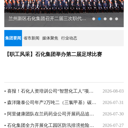
岗位条件等，测试应聘者对企业文化认同、市场研判把握、组
招聘面试的公告
织协调、逻辑思维、语言表达、专业技术水
关于2026年急需紧缺人员（第七批） 拟
兰州新区石化集团召开二届三次职代会
关于2026年急需紧缺人员（第七批）拟录用人选的公示.pdf
录用人选的公示
暨2026年工作会议
集团要闻
省市新闻
媒体聚焦
行业动态
【职工风采】石化集团举办第二届足球比赛
• 喜报！石化人资培训公司“智慧化工人”项目
2026-08-03
荣获“数据要素×”大赛甘肃分赛三等奖
• 森洋隆泰公司年产2万吨二（三氯甲基）碳酸
2026-07-31
酯项目顺利通过消防验收
• 阿里健康团队在兰药药业公司开展药品追溯
2026-07-30
平台技术指导
• 石化集团全力开展化工园区防汛排涝抢险工
2026-07-27