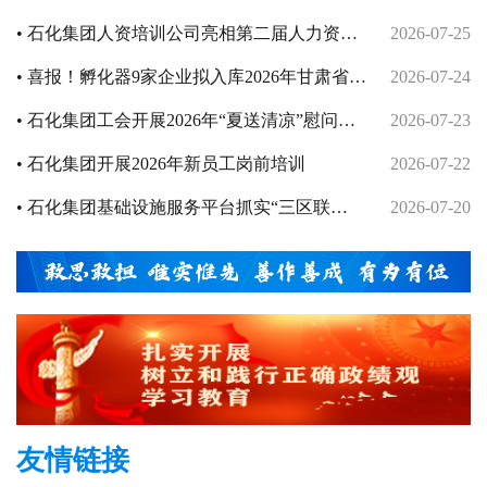
作
• 石化集团人资培训公司亮相第二届人力资源
2026-07-25
服务交易大会
• 喜报！孵化器9家企业拟入库2026年甘肃省第
2026-07-24
一批科技型中小企业
• 石化集团工会开展2026年“夏送清凉”慰问活
2026-07-23
动
• 石化集团开展2026年新员工岗前培训
2026-07-22
• 石化集团基础设施服务平台抓实“三区联
2026-07-20
动”防汛攻坚
友情链接