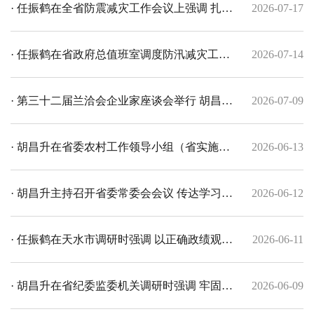
提升和量的合理增长 任振鹤主持
议 研究分析全省上半年经济运行形势，安排部
· 任振鹤在全省防震减灾工作会议上强调 扎实
2026-07-17
署下一步经济工作
做好防灾救灾各项工作 全力保障人民群众生命
· 任振鹤在省政府总值班室调度防汛减灾工作
2026-07-14
财产安全
时强调 以万全准备应对万一可能打好防洪保
· 第三十二届兰洽会企业家座谈会举行 胡昌升
2026-07-09
安“主动仗”
出席并讲话 任振鹤庄国泰出席
· 胡昌升在省委农村工作领导小组（省实施乡
2026-06-13
村振兴战略领导小组）全体会议上强调 扛牢政
· 胡昌升主持召开省委常委会会议 传达学习习
2026-06-12
治责任 准确把握政策 长久守牢不发生规模性
近平总书记重要讲话精神 安排部署树立和践行
· 任振鹤在天水市调研时强调 以正确政绩观扎
2026-06-11
返贫致贫底线 任振鹤主持 庄国泰石谋军出席
正确政绩观学习教育等工作
实推动高质量发展 不断提升经济社会发展水平
· 胡昌升在省纪委监委机关调研时强调 牢固树
2026-06-09