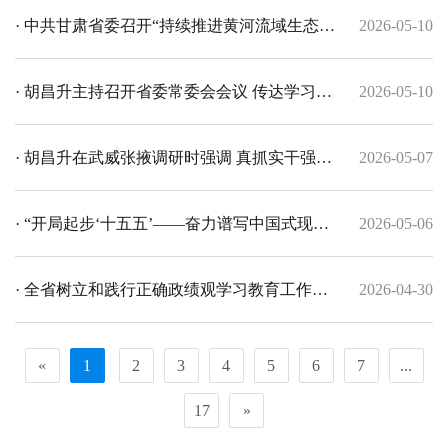
和综合竞争力
立以人民为中心的发展思想 加力整治群众身边
· 中共甘肃省委召开“持续推进黄河流域生态保
2026-05-10
不正之风和腐败问题
护和高质量发展”专题协商座谈会 胡昌升主持
· 胡昌升主持召开省委常委会会议 传达学习习
2026-05-10
并讲话 庄国泰出席
近平总书记重要讲话精神 安排部署基础研究和
· 胡昌升在武威张掖调研时强调 真抓实干强产
2026-05-07
安全生产等工作
业优生态惠民生护安全 以党建引领基层党校事
· “开局起步‘十五五’——奋力谱写中国式现代
2026-05-06
业高质量发展
化甘肃篇章”专场新闻发布会在兰州举行 任振
· 全省树立和践行正确政绩观学习教育工作调
2026-04-30
鹤出席并回答记者提问
度会召开
«
1
2
3
4
5
6
7
...
17
»