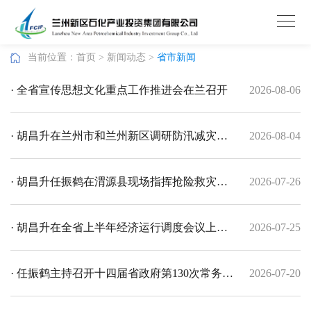
当前位置：
首页
>
新闻动态
>
省市新闻
· 全省宣传思想文化重点工作推进会在兰召开
2026-08-06
· 胡昌升在兰州市和兰州新区调研防汛减灾和
2026-08-04
地质灾害防治工作时强调 持续加大风险隐患排
· 胡昌升任振鹤在渭源县现场指挥抢险救灾并
2026-07-26
查整治力度 确保监测预警和群众转移避险到位
看望慰问受伤人员
· 胡昌升在全省上半年经济运行调度会议上强
2026-07-25
调 提振精气神 实干促发展 实现经济质的有效
· 任振鹤主持召开十四届省政府第130次常务会
2026-07-20