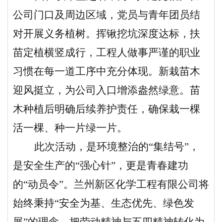
公司门口及周边区域，党员与青年团员结
对开展义务植树。挥锹挖坑深度达标，扶
苗定植横竖成行，工程人做事严谨的职业
习惯在每一道工序中充分体现。新栽苗木
迎风挺立，为公司入口增添盎然绿意。苗
木种植后明确后续养护责任，确保栽一棵
活一棵、种一片绿一片。
此次活动，是环境整治的
“集结号”，
是安全生产的“强心针”，更是青春建功
的“动员令”。兰州新区化学工程有限公司将
始终秉持“安全为基、生态优先、绿色发
展”的理念，把劳动精神与五四精神转化为