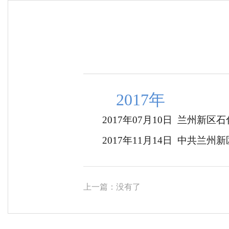
2017年
2017年07月10日 兰州新
2017年11月14日 中共
上一篇：没有了