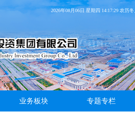
2026年08月06日 星期四 14:17:29
农历冬
业务板块
专题专栏