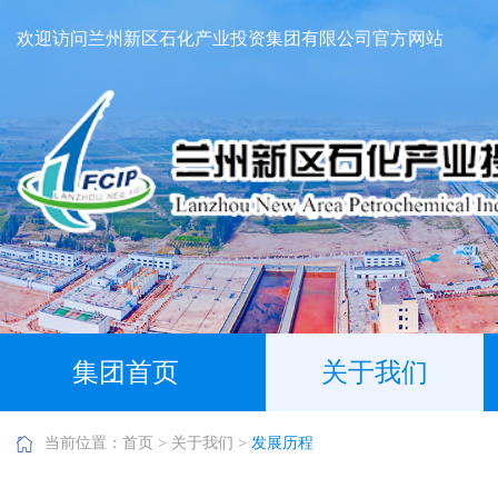
欢迎访问兰州新区石化产业投资集团有限公司官方网站
集团首页
关于我们
当前位置：
首页
>
关于我们
>
发展历程